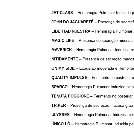
JET
CLASS
– Hemorragia Pulmonar Induzida pel
JOHN
DO
JAGUARETÊ
– Presença de secreçã
LIBERTAD
NUESTRA
– Hemorragia Pulmonar In
MAGIC
LIFE
– Presença de secreção mucosa gr
MAVERICK
– Hemorragia Pulmonar Induzida pel
NITIDAMENTE
– Presença de secreção mucosa g
ON
MY
SIDE
– Exaustão moderada e Hemorragia
QUALITY
IMPULSE
– Ferimento no posterior 
SPARCO
– Hemorragia Pulmonar Induzida pelo E
TENUTA
POGGIONE
– Ferimento no posterior
TRIPER
– Presença de secreção mucosa grau II
ULYSSES
– Hemorragia Pulmonar Induzida pelo
ÚNICO
LÔ
– Hemorragia Pulmonar Induzida pelo