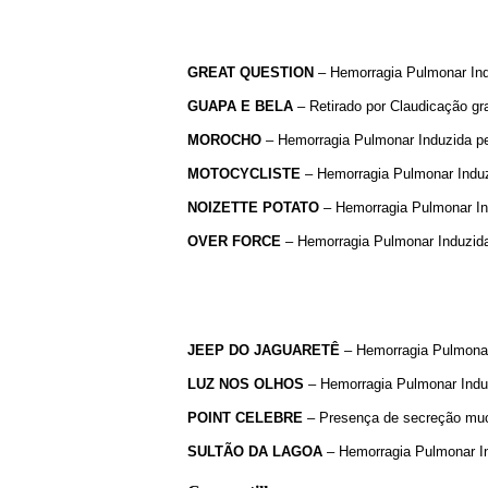
GREAT
QUESTION
– Hemorragia Pulmonar Indu
GUAPA E BELA
– Retirado por Claudicação gra
MOROCHO
– Hemorragia Pulmonar Induzida pel
MOTOCYCLISTE
– Hemorragia Pulmonar Induzi
NOIZETTE
POTATO
– Hemorragia Pulmonar Ind
OVER
FORCE
– Hemorragia Pulmonar Induzida 
JEEP DO JAGUARETÊ
– Hemorragia Pulmonar 
LUZ NOS OLHOS
– Hemorragia Pulmonar Induzi
POINT CELEBRE
– Presença de secreção mucos
SULTÃO DA LAGOA
– Hemorragia Pulmonar Ind