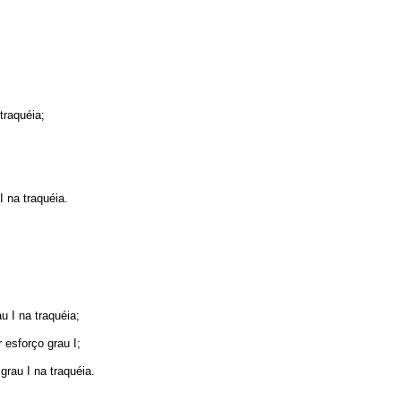
traquéia;
 na traquéia.
 I na traquéia;
esforço grau I;
rau I na traquéia.