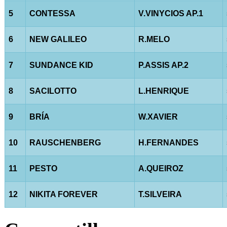
5
CONTESSA
V.VINYCIOS AP.1
6
NEW GALILEO
R.MELO
7
SUNDANCE KID
P.ASSIS AP.2
8
SACILOTTO
L.HENRIQUE
9
BRÍA
W.XAVIER
10
RAUSCHENBERG
H.FERNANDES
11
PESTO
A.QUEIROZ
12
NIKITA FOREVER
T.SILVEIRA