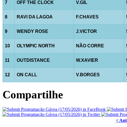
7
OFF THE CLOCK
V.GIL
8
RAVI DA LAGOA
F.CHAVES
9
WENDY ROSE
J.VICTOR
10
OLYMPIC NORTH
NÃO CORRE
11
OUTDISTANCE
W.XAVIER
12
ON CALL
V.BORGES
Compartilhe
< Ant