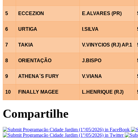
5
ECCEZION
E.ALVARES (PR)
6
URTIGA
I.SILVA
7
TAKIA
V.VINYCIOS (RJ) AP.1
8
ORIENTAÇÃO
J.BISPO
9
ATHENA´S FURY
V.VIANA
10
FINALLY MAGEE
L.HENRIQUE (RJ)
Compartilhe