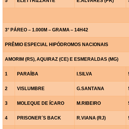
5
ELETTRIZZANTE
E.ALVARES (PR)
3° PÁREO – 1.000M – GRAMA – 14H42
PRÊMIO ESPECIAL HIPÓDROMOS NACIONAIS
AMORIM (RS), AQUIRAZ (CE) E ESMERALDAS (MG)
1
PARAÍBA
I.SILVA
2
VISLUMBRE
G.SANTANA
3
MOLEQUE DE ÍCARO
M.RIBEIRO
4
PRISONER´S BACK
R.VIANA (RJ)