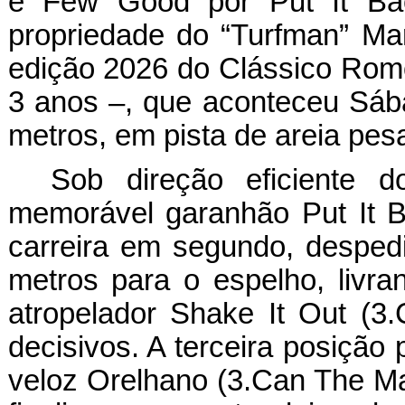
e Few Good por Put It Bac
propriedade do “Turfman” Mar
edição 2026 do Clássico Romo
3 anos –, que aconteceu Sába
metros, em pista de areia pes
Sob direção eficiente 
memorável garanhão Put It B
carreira em segundo, desped
metros para o espelho, livr
atropelador Shake It Out (3.
decisivos. A terceira posição
veloz Orelhano (3.Can The M